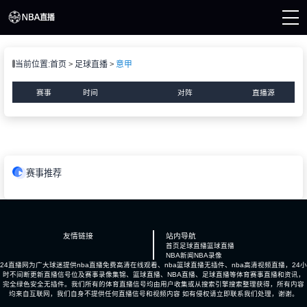
页
当前位置:
首页
足球直播
意甲
A直播
直播
赛事
时间
对阵
直播源
直播
A新闻
A录像
赛事推荐
友情链接
站内导航
首页
足球直播
篮球直播
NBA新闻
NBA录像
24直播网为广大球迷提供nba直播免费高清在线观看、nba篮球直播无插件、nba高清视频直播，24小
时不间断更新直播信号位及赛事录像集锦、篮球直播、NBA直播、足球直播等体育赛事直播和资讯，
完全绿色安全无插件。我们所有的体育直播信号均由用户收集或从搜索引擎搜索整理获得，所有内容
均来自互联网，我们自身不提供任何直播信号和视频内容 如有侵权请立即联系我们处理，谢谢。