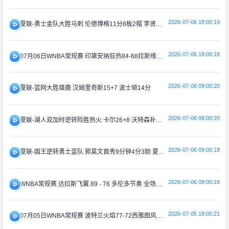
2026-07-06 18:00:19
夏联-勇士金队大胜马刺 伦德博格11分8板2帽 李贤重11分
2026-07-06 18:00:18
07月06日WNBA常规赛 印第安纳狂热84-68拉斯维加斯王牌 全场集锦
2026-07-06 09:00:20
夏联-篮网大胜雄鹿 汉姆里奇斯15+7 波士顿14分
2026-07-06 09:00:20
夏联-湖人双加时逆转险胜热火 卡尔26+8 沃特森补篮绝杀
2026-07-06 09:00:18
夏联-国王逆转勇士蓝队 郭昊文首秀9分钟4分3助 夏普18分
2026-07-06 09:00:18
WNBA常规赛 达拉斯飞翼 89 - 76 多伦多节奏 全场集锦
2026-07-05 18:00:21
07月05日WNBA常规赛 波特兰火焰77-72西雅图风暴 全场集锦