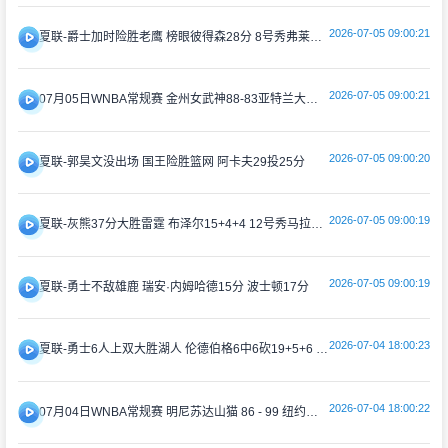
2026-07-05 09:00:21
夏联-爵士加时险胜老鹰 榜眼彼得森28分 8号秀弗莱明斯16中4
2026-07-05 09:00:21
07月05日WNBA常规赛 金州女武神88-83亚特兰大梦想 全场集锦
2026-07-05 09:00:20
夏联-郭昊文没出场 国王险胜篮网 阿卡夫29投25分
2026-07-05 09:00:19
夏联-灰熊37分大胜雷霆 布泽尔15+4+4 12号秀马拉10分4助2帽
2026-07-05 09:00:19
夏联-勇士不敌雄鹿 瑞安·内姆哈德15分 波士顿17分
2026-07-04 18:00:23
夏联-勇士6人上双大胜湖人 伦德伯格6中6砍19+5+6 卡尔19分
2026-07-04 18:00:22
07月04日WNBA常规赛 明尼苏达山猫 86 - 99 纽约自由人 集锦