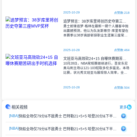
心。这位四届总冠军得主指出，球队的阵容
配置已具备冲击最高荣誉
2025-10-29
点赞数:218
追梦预言：38岁库里将创历史夺第三座MVP奖杯
勇士前锋追梦·格林在最新一期个人播客中抛
出震撼预测，他认为队友斯蒂芬·库里有望在
本赛季以38岁高龄斩获职业生涯第三座常规
赛MVP奖杯。 "联盟历史上尚未出现过
38岁球员荣膺MVP的先例，
2025-10-28
点赞数:464
文班亚马高效砍24+15 自曝休赛期苦研出手时机选择
10月28日，NBA常规赛继续进行，圣安东尼
奥马刺主场以121-103轻取多伦多猛龙。本场
比赛，状元秀文班亚马展现惊人效率，全场
出战30分39秒，8投7中，罚球10罚全中，未
尝试三分出手，高效贡献
2025-10-28
点赞数:504
相关视频
更多
[NBA]
快船全场仅79分&不敌勇士 巴特勒21+5+5 哈登20分&下半场0分
[NBA]
快船全场仅79分&不敌勇士 巴特勒21+5+5 哈登20分&下半场0分