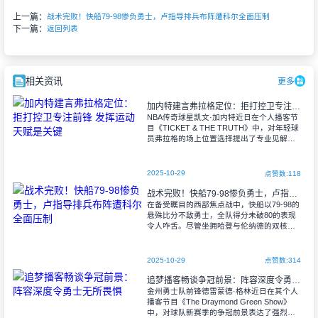
上一篇：
战术完败！快船79-98惨负勇士，卢指导排兵布阵遭科尔全面压制
下一篇：
返回列表
相关资讯
更多
加内特建言弗拉格定位：拒打控卫专注前锋 发挥运动天赋是关键
NBA传奇球星凯文·加内特近日在个人播客节
目《TICKET & THE TRUTH》中，对年轻球
员弗拉格的场上位置选择提出了专业见解。
这位名人堂成员明确表示，不赞成将弗拉格
安排在控球后卫位置。
2025-10-29
点赞数:118
战术完败！快船79-98惨负勇士，卢指导排兵布阵遭科尔全面压制
在备受瞩目的西部焦点战中，快船以79-98的
悬殊比分不敌勇士，全队得分未破80的表现
令人咋舌。尽管坐拥哈登与伦纳德的双核阵
容，快船在攻防两端却全面受制，主教练泰
伦·卢的战术布置成为本场失利的关键因
2025-10-29
点赞数:314
追梦播客畅谈争冠前景：阵容深度令勇士无所畏惧
金州勇士队前锋德雷蒙德·格林近日在其个人
播客节目《The Draymond Green Show》
中，对球队新赛季的争冠前景表达了强烈信