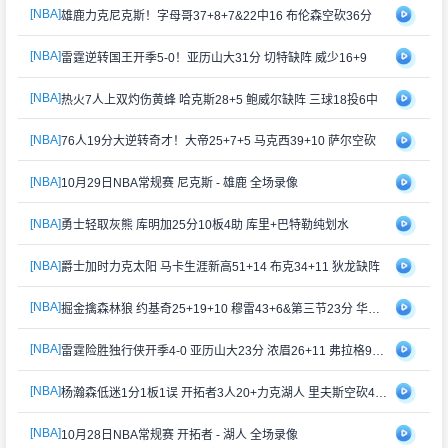
[NBA]
雄鹿力克尼克斯！字母哥37+8+7&22中16 布伦森空砍36分
[NBA]
雷霆逆转国王开季5-0！亚历山大31分 切特缺阵 威少16+9
[NBA]
热火7人上双灼伤黄蜂 哈克斯28+5 鲍威尔缺阵 三球18投6中
[NBA]
76人19分大逆转奇才！大帝25+7+5 马克西39+10 萨尔空砍
[NBA]
10月29日NBA常规赛 尼克斯 - 雄鹿 全场录像
[NBA]
勇士轻取灰熊 库明加25分10板4助 库里+巴特勒纯划水
[NBA]
爵士加时力克太阳 马卡生涯新高51+14 布克34+11 狄龙缺阵
[NBA]
掘金擒森林狼 约基奇25+19+10 穆雷43+6&第三节23分 华子缺阵
[NBA]
雷霆险胜独行侠开季4-0 亚历山大23分 浓眉26+11 弗拉格9中1
[NBA]
杨瀚森低迷1分1板1误 开拓者3人20+力克湖人 里夫斯空砍41分
[NBA]
10月28日NBA常规赛 开拓者 - 湖人 全场录像