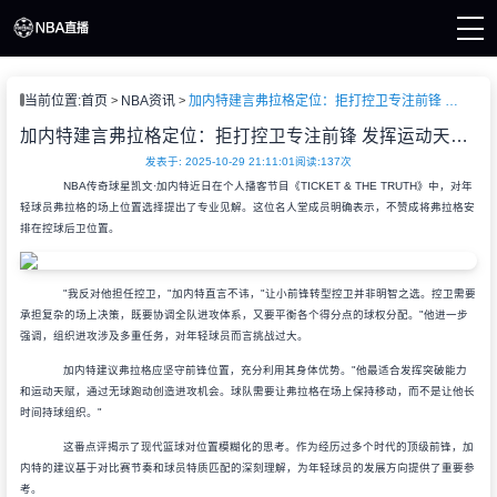
页
当前位置:
首页
NBA资讯
加内特建言弗拉格定位：拒打控卫专注前锋 发挥运动天赋是关键
A直播
直播
加内特建言弗拉格定位：拒打控卫专注前锋 发挥运动天赋是关键
直播
发表于: 2025-10-29 21:11:01
阅读:
137次
A新闻
NBA传奇球星凯文·加内特近日在个人播客节目《TICKET & THE TRUTH》中，对年
A录像
轻球员弗拉格的场上位置选择提出了专业见解。这位名人堂成员明确表示，不赞成将弗拉格安
排在控球后卫位置。
"我反对他担任控卫，"加内特直言不讳，"让小前锋转型控卫并非明智之选。控卫需要
承担复杂的场上决策，既要协调全队进攻体系，又要平衡各个得分点的球权分配。"他进一步
强调，组织进攻涉及多重任务，对年轻球员而言挑战过大。
加内特建议弗拉格应坚守前锋位置，充分利用其身体优势。"他最适合发挥突破能力
和运动天赋，通过无球跑动创造进攻机会。球队需要让弗拉格在场上保持移动，而不是让他长
时间持球组织。"
这番点评揭示了现代篮球对位置模糊化的思考。作为经历过多个时代的顶级前锋，加
内特的建议基于对比赛节奏和球员特质匹配的深刻理解，为年轻球员的发展方向提供了重要参
考。