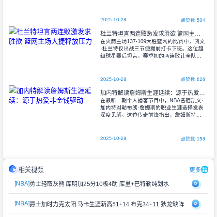
出战30分39秒，8投7中，罚球10罚全中，未
尝试三分出手，高效贡献
2025-10-28
点赞数:504
杜兰特坦言两连败激发求胜欲 篮网主场大捷释放压力
在火箭主场137-109大胜篮网的比赛中，凯文
·杜兰特仅出战三节便提前打卡下班。这位超
级球星赛后坦言，赛季初的两连败让全队承
受着不小压力，而正是这种压力折射出球队
对胜利的渴望。 "开局两
2025-10-28
点赞数:626
加内特解读詹姆斯生涯延续：源于热爱非金钱驱动
在最新一期个人播客节目中，NBA名宿凯文·
加内特对勒布朗·詹姆斯的职业生涯选择发表
深度见解。这位传奇前锋指出，詹姆斯持续
征战赛场完全源于对篮球运动的热忱，而非
经济因素驱动。 "他依然保持
2025-10-28
点赞数:158
相关视频
更多
[NBA]
勇士轻取灰熊 库明加25分10板4助 库里+巴特勒纯划水
[NBA]
爵士加时力克太阳 马卡生涯新高51+14 布克34+11 狄龙缺阵