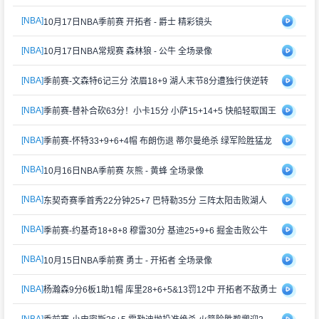
[NBA]
10月17日NBA季前赛 开拓者 - 爵士 精彩镜头
[NBA]
10月17日NBA常规赛 森林狼 - 公牛 全场录像
[NBA]
季前赛-文森特6记三分 浓眉18+9 湖人末节8分遭独行侠逆转
[NBA]
季前赛-替补合砍63分！小卡15分 小萨15+14+5 快船轻取国王
[NBA]
季前赛-怀特33+9+6+4帽 布朗伤退 蒂尔曼绝杀 绿军险胜猛龙
[NBA]
10月16日NBA季前赛 灰熊 - 黄蜂 全场录像
[NBA]
东契奇赛季首秀22分钟25+7 巴特勒35分 三阵太阳击败湖人
[NBA]
季前赛-约基奇18+8+8 穆雷30分 基迪25+9+6 掘金击败公牛
[NBA]
10月15日NBA季前赛 勇士 - 开拓者 全场录像
[NBA]
杨瀚森9分6板1助1帽 库里28+6+5&13罚12中 开拓者不敌勇士
[NBA]