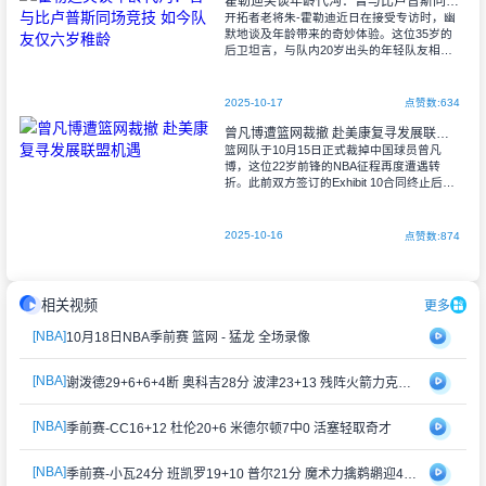
霍勒迪笑谈年龄代沟：曾与比卢普斯同场竞技 如今队友仅六岁稚龄
开拓者老将朱-霍勒迪近日在接受专访时，幽
默地谈及年龄带来的奇妙体验。这位35岁的
后卫坦言，与队内20岁出头的年轻队友相处
时，时常感受到时光的流逝。 "最近与队
友们的闲聊让我意识到自己不再
2025-10-17
点赞数:634
曾凡博遭篮网裁撤 赴美康复寻发展联盟机遇
篮网队于10月15日正式裁掉中国球员曾凡
博，这位22岁前锋的NBA征程再度遭遇转
折。此前双方签订的Exhibit 10合同终止后，
曾凡博工作室确认他将赴美进行伤病恢复与
身体调整，为后续发展做准备。
2025-10-16
点赞数:874
相关视频
更多
[NBA]
10月18日NBA季前赛 篮网 - 猛龙 全场录像
[NBA]
谢泼德29+6+6+4断 奥科吉28分 波津23+13 残阵火箭力克老鹰
[NBA]
季前赛-CC16+12 杜伦20+6 米德尔顿7中0 活塞轻取奇才
[NBA]
季前赛-小瓦24分 班凯罗19+10 普尔21分 魔术力擒鹈鹕迎4连胜