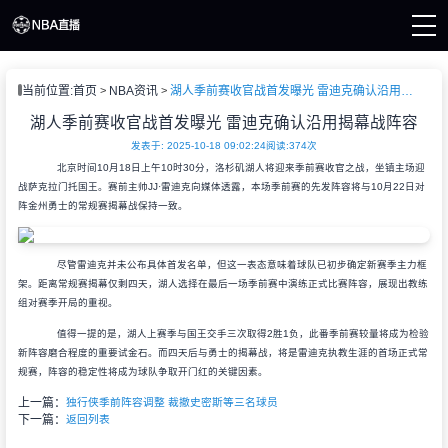
页
当前位置:
首页
NBA资讯
湖人季前赛收官战首发曝光 雷迪克确认沿用揭幕战阵容
A直播
直播
湖人季前赛收官战首发曝光 雷迪克确认沿用揭幕战阵容
直播
发表于: 2025-10-18 09:02:24
阅读:
374次
A新闻
北京时间10月18日上午10时30分，洛杉矶湖人将迎来季前赛收官之战，坐镇主场迎
A录像
战萨克拉门托国王。赛前主帅JJ·雷迪克向媒体透露，本场季前赛的先发阵容将与10月22日对
阵金州勇士的常规赛揭幕战保持一致。
尽管雷迪克并未公布具体首发名单，但这一表态意味着球队已初步确定新赛季主力框
架。距离常规赛揭幕仅剩四天，湖人选择在最后一场季前赛中演练正式比赛阵容，展现出教练
组对赛季开局的重视。
值得一提的是，湖人上赛季与国王交手三次取得2胜1负，此番季前赛较量将成为检验
新阵容磨合程度的重要试金石。而四天后与勇士的揭幕战，将是雷迪克执教生涯的首场正式常
规赛，阵容的稳定性将成为球队争取开门红的关键因素。
上一篇：
独行侠季前阵容调整 裁撤史密斯等三名球员
下一篇：
返回列表