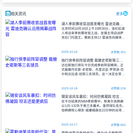
相关资讯
更多
湖人季前赛收官战首发曝光 雷迪克确认沿用揭幕战阵容
北京时间10月18日上午10时30分，洛杉矶湖
人将迎来季前赛收官之战，坐镇主场迎战萨
克拉门托国王。赛前主帅JJ·雷迪克向媒体透
露，本场季前赛的先发阵容将与10月22日对
阵金州勇士的常规赛揭幕战保持
2025-10-18
点赞数:351
独行侠季前阵容调整 裁撤史密斯等三名球员
达拉斯独行侠队今日完成季前阵容精简，正
式裁撤丹尼斯-史密斯、杰里迈亚-罗宾逊-厄
尔和达拉诺-班顿三名球员。这一决定在常规
赛揭幕前为球队腾出了必要的阵容空间。
在刚刚结束的季前赛中，三名被
2025-10-18
点赞数:224
锡安谈风车暴扣：时间仿佛凝固 坦言还能更疯狂
在今日结束的NBA季前赛中，新奥尔良鹈鹕
以125-132负于奥兰多魔术。虽然球队告负，
但鹈鹕核心锡安·威廉姆森在22分钟的出场时
间内11投9中，高效斩获18分5篮板6助攻1抢
断的全面数据，其中上半
2025-10-17
点赞数:662