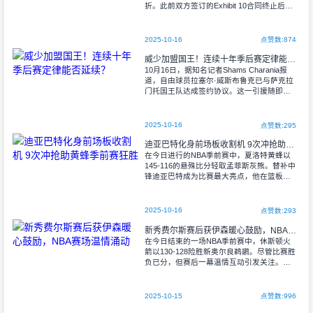
折。此前双方签订的Exhibit 10合同终止后，
曾凡博工作室确认他将赴美进行伤病恢复与
身体调整，为后续发展做准备。
2025-10-16
点赞数:874
威少加盟国王！连续十年季后赛定律能否延续？
10月16日，据知名记者Shams Charania报
道，自由球员拉塞尔·威斯布鲁克已与萨克拉
门托国王队达成签约协议。这一引援随即引
发热议，国王自媒体平台Kings Muse指出一
项引人注目的数据
2025-10-16
点赞数:295
迪亚巴特化身前场板收割机 9次冲抢助黄蜂季前赛狂胜
在今日进行的NBA季前赛中，夏洛特黄蜂以
145-116的悬殊比分轻取孟菲斯灰熊。替补中
锋迪亚巴特成为比赛最大亮点，他在篮板争
抢环节展现出惊人统治力，单场摘下9个前场
篮板的数据几乎与灰熊全队持平。
2025-10-16
点赞数:293
新秀费尔斯赛后获伊森暖心鼓励，NBA赛场温情涌动
在今日结束的一场NBA季前赛中，休斯顿火
箭以130-128险胜新奥尔良鹈鹕。尽管比赛胜
负已分，但赛后一幕温情互动引发关注。
鹈鹕新秀杰里迈亚-费尔斯在赛后采访中
透露，火箭前锋塔里-伊森在
2025-10-15
点赞数:996