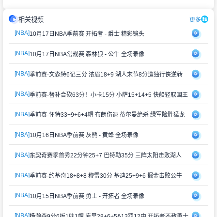
相关视频
更多
[NBA]
10月17日NBA季前赛 开拓者 - 爵士 精彩镜头
[NBA]
10月17日NBA常规赛 森林狼 - 公牛 全场录像
[NBA]
季前赛-文森特6记三分 浓眉18+9 湖人末节8分遭独行侠逆转
[NBA]
季前赛-替补合砍63分！小卡15分 小萨15+14+5 快船轻取国王
[NBA]
季前赛-怀特33+9+6+4帽 布朗伤退 蒂尔曼绝杀 绿军险胜猛龙
[NBA]
10月16日NBA季前赛 灰熊 - 黄蜂 全场录像
[NBA]
东契奇赛季首秀22分钟25+7 巴特勒35分 三阵太阳击败湖人
[NBA]
季前赛-约基奇18+8+8 穆雷30分 基迪25+9+6 掘金击败公牛
[NBA]
10月15日NBA季前赛 勇士 - 开拓者 全场录像
[NBA]
杨瀚森9分6板1助1帽 库里28+6+5&13罚12中 开拓者不敌勇士