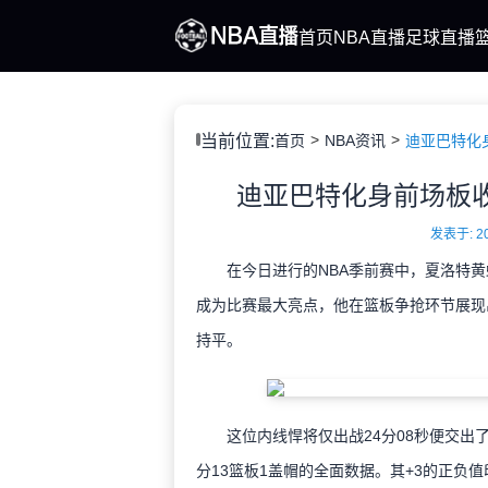
首页
NBA直播
足球直播
当前位置:
首页
NBA资讯
迪亚巴特化
迪亚巴特化身前场板收
发表于: 202
在今日进行的NBA季前赛中，夏洛特黄蜂以
成为比赛最大亮点，他在篮板争抢环节展现
持平。
这位内线悍将仅出战24分08秒便交出了7
分13篮板1盖帽的全面数据。其+3的正负