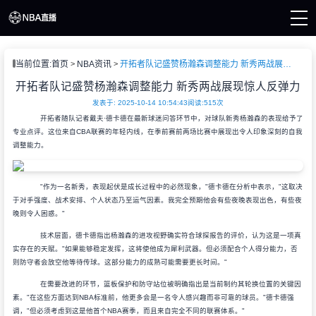
页
当前位置:
首页
NBA资讯
开拓者队记盛赞杨瀚森调整能力 新秀两战展现惊人反弹力
A直播
直播
开拓者队记盛赞杨瀚森调整能力 新秀两战展现惊人反弹力
直播
发表于: 2025-10-14 10:54:43
阅读:
515次
A新闻
开拓者随队记者戴夫·德卡德在最新球迷问答环节中，对球队新秀杨瀚森的表现给予了
A录像
专业点评。这位来自CBA联赛的年轻内线，在季前赛前两场比赛中展现出令人印象深刻的自我
调整能力。
"作为一名新秀，表现起伏是成长过程中的必然现象，"德卡德在分析中表示，"这取决
于对手强度、战术安排、个人状态乃至运气因素。我完全预期他会有些夜晚表现出色，有些夜
晚则令人困惑。"
技术层面，德卡德指出杨瀚森的进攻视野确实符合球探报告的评价，认为这是一项真
实存在的天赋。"如果能够稳定发挥，这将使他成为犀利武器。但必须配合个人得分能力，否
则防守者会放空他等待传球。这部分能力的成熟可能需要更长时间。"
在需要改进的环节，篮板保护和防守站位被明确指出是当前制约其轮换位置的关键因
素。"在这些方面达到NBA标准前，他更多会是一名令人感兴趣而非可靠的球员。"德卡德强
调，"但必须考虑到这是他首个NBA赛季，而且来自完全不同的联赛体系。"