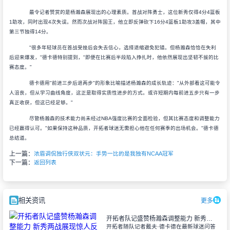
最令记者赞赏的是杨瀚森展现出的心理素质。首战对阵勇士，这位新秀仅得4分4篮板
1助攻，同时出现4次失误。然而次战对阵国王，他立即反弹砍下16分4篮板1助攻3盖帽，其中
第三节独得14分。
"很多年轻球员在首战受挫后会失去信心，选择退缩避免犯错。但杨瀚森恰恰在失利
后迎来爆发，"德卡德特别提到，"即便在比赛后半段陷入挣扎时，他依然展现出坚韧不拔的比
赛态度。"
德卡德用"前进三步后退两步"的形象比喻描述杨瀚森的成长轨迹："从外部看这可能令
人沮丧，但从学习曲线角度，这正是取得实质性进步的方式。或许短期内每前进五步只有一步
真正收获，但这已经足够。"
尽管杨瀚森的技术能力尚未经过NBA强度比赛的全面检验，但其比赛态度和调整能力
已经赢得认可。"如果保持这种品质，开拓者球迷无需担心他在任何赛季的出场机会。"德卡德
总结道。
上一篇：
浓眉调侃独行侠双状元：手势一比的是我独有NCAA冠军
下一篇：
返回列表
相关资讯
更多
开拓者队记盛赞杨瀚森调整能力 新秀两战展现惊人反弹力
开拓者随队记者戴夫·德卡德在最新球迷问答