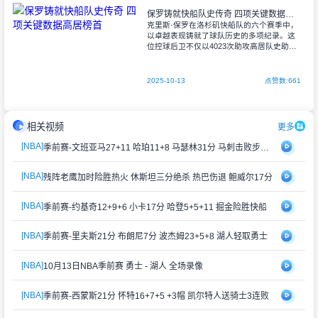
保罗铸就快船队史传奇 四项关键数据高居榜首
克里斯·保罗在洛杉矶快船队的六个赛季中，
以卓越表现铸就了球队历史的多项纪录。这
位控球后卫不仅以4023次助攻高居队史助攻
榜首位，更在荣誉榜单上留下深刻印记：五
次入选全明星阵容与五次入选最佳阵容均位
2025-10-13
点赞数:661
相关视频
更多
[NBA]
季前赛-文班亚马27+11 哈珀11+8 马瑟林31分 马刺击败步行者
[NBA]
残阵老鹰加时险胜热火 休斯坦三分绝杀 热巴伤退 鲍威尔17分
[NBA]
季前赛-约基奇12+9+6 小卡17分 哈登5+5+11 掘金险胜快船
[NBA]
季前赛-里夫斯21分 布朗尼7分 波杰姆23+5+8 湖人轻取勇士
[NBA]
10月13日NBA季前赛 勇士 - 湖人 全场录像
[NBA]
季前赛-西蒙斯21分 怀特16+7+5 +3帽 凯尔特人送骑士3连败