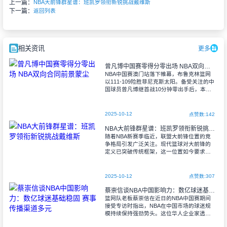
上一篇：
NBA大前锋群星谱：班凯罗领衔新锐挑战戴维斯
下一篇：
返回列表
相关资讯
更多
曾凡博中国赛零得分零出场 NBA双向合同前景蒙尘
NBA中国赛澳门站落下帷幕，布鲁克林篮网
以111-109险胜菲尼克斯太阳。备受关注的中
国球员曾凡博继首战10分钟零出手后，本场
比赛未获登场机会，两场中国赛交出了零得
分的数据单。 这位年轻
2025-10-12
点赞数:142
NBA大前锋群星谱：班凯罗领衔新锐挑战戴维斯
随着NBA新赛季临近，联盟大前锋位置的竞
争格局引发广泛关注。现代篮球对大前锋的
定义已突破传统框架，这一位置如今要求球
员兼具内线体格、外线技术和侧翼机动性，
成为球场上的多面手。 在最新公布
2025-10-12
点赞数:307
蔡崇信谈NBA中国影响力：数亿球迷基础稳固 赛事传播渠道多元
篮网队老板蔡崇信在近日的NBA中国赛期间
接受专访时指出，NBA在中国市场的球迷规
模持续保持强劲势头。这位华人企业家透
露，尽管中国赛曾经历暂停阶段，但联盟通