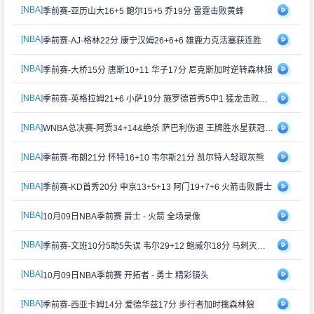
[NBA]
季前赛-亚历山大16+5 鲍尔15+5 乔19分 雷霆击败黄蜂
[NBA]
季前赛-AJ-格林22分 康宁汉姆26+6+6 雄鹿力克活塞获连胜
[NBA]
季前赛-大桥15分 唐斯10+11 华子17分 尼克斯加时逆转森林狼
[NBA]
季前赛-英格拉姆21+6 小萨19分 施罗德首秀5中1 猛龙击败国王
[NBA]
WNBA总决赛-阿贾34+14&绝杀 萨巴利伤退 王牌胜水星获冠军点
[NBA]
季前赛-布朗21分 怀特16+10 韦尔斯21分 凯尔特人轻取灰熊
[NBA]
季前赛-KD首秀20分 申京13+5+13 阿门19+7+6 火箭击败爵士
[NBA]
10月09日NBA季前赛 爵士 - 火箭 全场录像
[NBA]
季前赛-文班10分5助5失误 韦尔29+12 鲍威尔18分 马刺灭热火
[NBA]
10月09日NBA季前赛 开拓者 - 勇士 精彩镜头
[NBA]
季前赛-西亚卡姆14分 爱德华兹17分 步行者加时擒森林狼