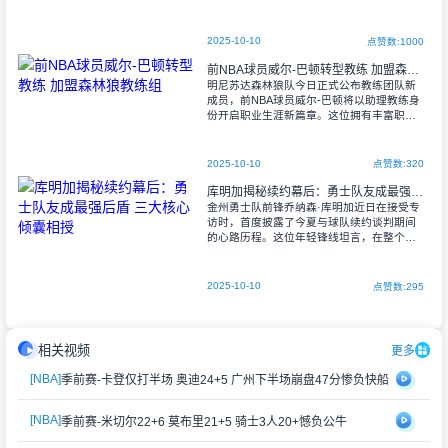
火热，首节6投全中独取14分，成为球队建立
优势的关键人物。
2025-10-10
点赞数:1000
前NBA球员威尔-巴顿转型教练 加盟森林狼教练组
明尼苏达森林狼队今日正式公布教练团队新
成员，前NBA球员威尔-巴顿将以助理教练身
份开启职业生涯新篇章。这位拥有丰富职业
履历的后卫将把其多年的赛场经验带入教练
团队。 现年32岁的巴顿在NB
2025-10-10
点赞数:320
库明加揭秘续约幕后：勇士队友成最强后盾 三大核心倾囊相授
金州勇士队前锋乔纳森·库明加近日在接受专
访时，首度披露了今夏与球队续约谈判期间
的心路历程。这位年轻锋线坦言，在整个谈
判过程中，队友们的支持成为他最坚实的依
靠。 "最令我感动的是，没有任何
2025-10-10
点赞数:295
相关视频
更多
[NBA]
季前赛-卡登仅打半场 奥迪24+5 广州下半场崩盘47分惨负快船
[NBA]
季前赛-米切尔22+6 莫布里21+5 骑士3人20+憾负公牛