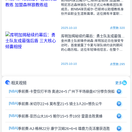
前NBA球员威尔-巴顿转型教练 加盟森林狼教练组
明尼苏达森林狼队今日正式公布教练团队新
成员，前NBA球员威尔-巴顿将以助理教练身
份开启职业生涯新篇章。这位拥有丰富职业
履历的后卫将把其多年的赛场经验带入教练
团队。 现年32岁的巴顿在NB
2025-10-10
点赞数:320
库明加揭秘续约幕后：勇士队友成最强后盾 三大核心倾囊相授
金州勇士队前锋乔纳森·库明加近日在接受专
访时，首度披露了今夏与球队续约谈判期间
的心路历程。这位年轻锋线坦言，在整个谈
判过程中，队友们的支持成为他最坚实的依
靠。 "最令我感动的是，没有任何
2025-10-10
点赞数:295
相关视频
更多
[NBA]
季前赛-卡登仅打半场 奥迪24+5 广州下半场崩盘47分惨负快船
[NBA]
季前赛-米切尔22+6 莫布里21+5 骑士3人20+憾负公牛
[NBA]
季前赛-亚历山大16+5 鲍尔15+5 乔19分 雷霆击败黄蜂
[NBA]
季前赛-AJ-格林22分 康宁汉姆26+6+6 雄鹿力克活塞获连胜