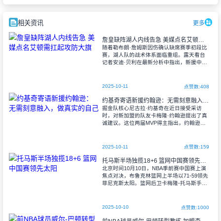
相关资讯
更多
詹皇缺阵湖人内线告急 美媒点名艾顿需扛起攻防大旗
随着勒布朗·詹姆斯因伤确认缺席赛季初段比
赛，湖人队的战术体系面临重组。露天看台
记者安迪·贝利在最新分析中指出，新援中锋
艾顿将成为填补核心空缺的关键人物。
尽管东契奇依然能维持场均接近30
2025-10-11
点赞数:408
约基奇寄语新援约翰逊：无需刻意融入，做真实的自己
掘金队核心尼古拉·约基奇在近日接受采访
时，对新加盟的队友卡梅隆·约翰逊提出了真
诚建议。这位两届MVP得主指出，约翰逊在
适应球队过程中似乎过于谨慎。 "他思考
得太多，总在强迫自己融入体系，
2025-10-11
点赞数:159
托马斯半场独揽18+6 篮网中国赛领先太阳
北京时间10月10日，NBA季前赛中国赛上演
焦点对决，布鲁克林篮网上半场以71-59领先
菲尼克斯太阳。篮网后卫卡梅隆-托马斯手感
火热，首节6投全中独取14分，成为球队建立
优势的关键人物。
2025-10-10
点赞数:1000