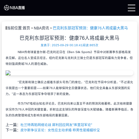
页
当前位置:
首页
NBA资讯
巴克利东部冠军预测：健康76人将成最大黑马
A直播
直播
巴克利东部冠军预测：健康76人将成最大黑马
直播
发表于: 2025-09-29 00:18:41
阅读:
865次
A新闻
NBA传奇球星查尔斯-巴克利近日在《Ben Silk Sports》节目中对新赛季东部格局发
A录像
表见解。这位名人堂成员坦言，纽约尼克斯与克利夫兰骑士仍是东部冠军的最有力竞争者，但
特别强调费城76人的潜在威胁。
"尼克斯和骑士确实占据着东部头号热门的席位，"巴克利在节目中分析道，"不过请允
许我提出一个重要前提——如果76人能够保持全员健康状态，他们完全具备从东部突围的实
力。"这一表态为东部冠军争夺增添了新的变数。
作为TNT电视台知名评论员，巴克利向来以直言不讳的预测风格著称。此次他将健康
状况作为76人冲冠的关键变量，折射出这支球队的阵容深度与天赋储备。随着新赛季临近，各
队的伤病管理将成为影响东部格局的重要因素。
上一篇：
杜兰特再陷网络论战 犀利回应网友"库里冠军论"
下一篇：
皮尔斯争议言论：女性应主动求婚 称男性是婚姻珍宝