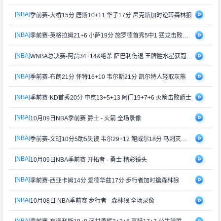
[NBA]
季前赛-大桥15分 唐斯10+11 华子17分 尼克斯加时逆转森林狼
[NBA]
季前赛-英格拉姆21+6 小萨19分 施罗德首秀5中1 猛龙击败国王
[NBA]
WNBA总决赛-阿贾34+14&绝杀 萨巴利伤退 王牌胜水星获冠军点
[NBA]
季前赛-布朗21分 怀特16+10 韦尔斯21分 凯尔特人轻取灰熊
[NBA]
季前赛-KD首秀20分 申京13+5+13 阿门19+7+6 火箭击败爵士
[NBA]
10月09日NBA季前赛 爵士 - 火箭 全场录像
[NBA]
季前赛-文班10分5助5失误 韦尔29+12 鲍威尔18分 马刺灭热火
[NBA]
10月09日NBA季前赛 开拓者 - 勇士 精彩镜头
[NBA]
季前赛-西亚卡姆14分 爱德华兹17分 步行者加时擒森林狼
[NBA]
10月08日 NBA季前赛 步行者 - 森林狼 全场录像
[NBA]