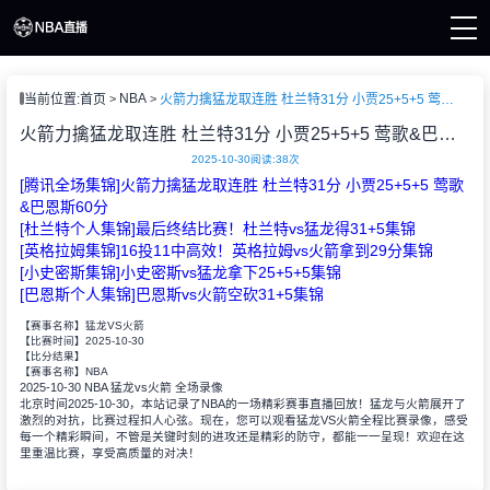
页
NBA
当前位置:
首页
火箭力擒猛龙取连胜 杜兰特31分 小贾25+5+5 莺歌&巴恩斯60分
A直播
直播
火箭力擒猛龙取连胜 杜兰特31分 小贾25+5+5 莺歌&巴恩斯60分
直播
2025-10-30
阅读:
38次
A新闻
[腾讯全场集锦]火箭力擒猛龙取连胜 杜兰特31分 小贾25+5+5 莺歌
A录像
&巴恩斯60分
[杜兰特个人集锦]最后终结比赛！杜兰特vs猛龙得31+5集锦
[英格拉姆集锦]16投11中高效！英格拉姆vs火箭拿到29分集锦
[小史密斯集锦]小史密斯vs猛龙拿下25+5+5集锦
[巴恩斯个人集锦]巴恩斯vs火箭空砍31+5集锦
【赛事名称】
猛龙VS火箭
2025-10-30
【比赛时间】
【比分结果】
NBA
【赛事名称】
2025-10-30 NBA 猛龙vs火箭 全场录像
北京时间2025-10-30，本站记录了NBA的一场精彩赛事直播回放！猛龙与火箭展开了
激烈的对抗，比赛过程扣人心弦。现在，您可以观看猛龙VS火箭全程比赛录像，感受
每一个精彩瞬间，不管是关键时刻的进攻还是精彩的防守，都能一一呈现！欢迎在这
里重温比赛，享受高质量的对决！