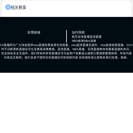
相关赛事
友情链接
站内导航
首页
足球直播
篮球直播
NBA新闻
NBA录像
24直播网为广大球迷提供nba直播免费高清在线观看、nba篮球直播无插件、nba高清视频直播，24小
时不间断更新直播信号位及赛事录像集锦、篮球直播、NBA直播、足球直播等体育赛事直播和资讯，
完全绿色安全无插件。我们所有的体育直播信号均由用户收集或从搜索引擎搜索整理获得，所有内容
均来自互联网，我们自身不提供任何直播信号和视频内容 如有侵权请立即联系我们处理，谢谢。