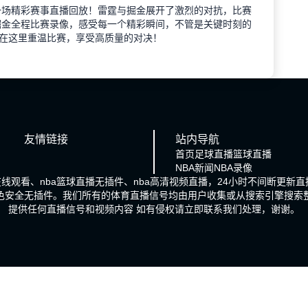
BA的一场精彩赛事直播回放！雷霆与掘金展开了激烈的对抗，比赛
掘金全程比赛录像，感受每一个精彩瞬间，不管是关键时刻的
在这里重温比赛，享受高质量的对决！
友情链接
站内导航
首页
足球直播
篮球直播
NBA新闻
NBA录像
在线观看、nba篮球直播无插件、nba高清视频直播，24小时不间断更新
色安全无插件。我们所有的体育直播信号均由用户收集或从搜索引擎搜索
提供任何直播信号和视频内容 如有侵权请立即联系我们处理，谢谢。