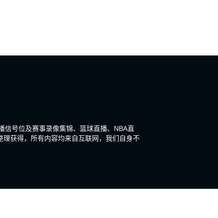
直播信号位及赛事录像集锦、篮球直播、NBA直
整理获得，所有内容均来自互联网，我们自身不