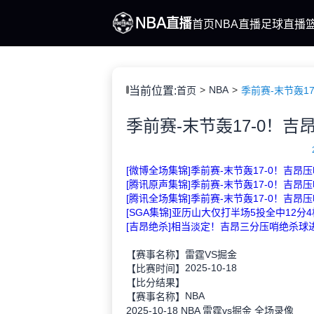
首页
NBA直播
足球直播
NBA
当前位置:
首页
季前赛-末节轰17
[微博全场集锦]季前赛-末节轰17-0！吉昂压
[腾讯原声集锦]季前赛-末节轰17-0！吉昂压
[腾讯全场集锦]季前赛-末节轰17-0！吉昂压
[SGA集锦]亚历山大仅打半场5投全中12分4
[吉昂绝杀]相当淡定！吉昂三分压哨绝杀球
【赛事名称】
雷霆VS掘金
2025-10-18
【比赛时间】
【比分结果】
NBA
【赛事名称】
2025-10-18 NBA 雷霆vs掘金 全场录像