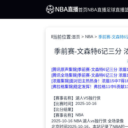
首页
NBA直播
足球直播
NBA
当前位置:
首页
季前赛-文森特6
季前赛-文森特6记三分 
[腾讯原声集锦]季前赛-文森特6记三分 浓眉
[腾讯全场集锦]季前赛-文森特6记三分 浓眉
[浓眉集锦]面对旧主热热身！浓眉15中7得1
[弗拉格集锦]稳定发挥！弗拉格11中5贡献1
【赛事名称】
湖人VS独行侠
2025-10-16
【比赛时间】
【比分结果】
NBA
【赛事名称】
2025-10-16 NBA 湖人vs独行侠 全场录像
北京时间2025-10-16，本站记录了N