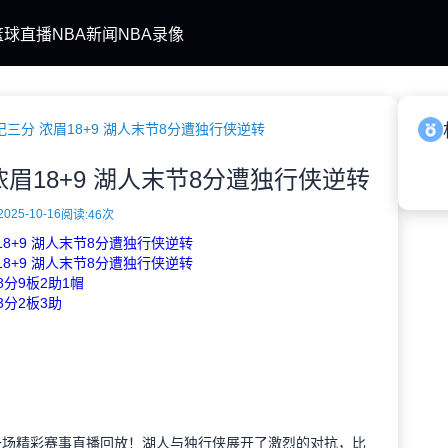
篮球直播
NBA新闻
NBA录像
记三分 浓眉18+9 湖人末节8分遭独行侠逆转
浓眉18+9 湖人末节8分遭独行侠逆转
2025-10-16
阅读:
46次
18+9 湖人末节8分遭独行侠逆转
18+9 湖人末节8分遭独行侠逆转
8分9板2助1帽
3分2板3助
BA的一场精彩赛事直播回放！湖人与独行侠展开了激烈的对抗，比