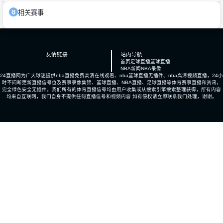
相关赛事
友情链接
站内导航
首页
足球直播
篮球直播
NBA新闻
NBA录像
24直播网为广大球迷提供nba直播免费高清在线观看、nba篮球直播无插件、nba高清视频直播，24小
时不间断更新直播信号位及赛事录像集锦、篮球直播、NBA直播、足球直播等体育赛事直播和资讯，
完全绿色安全无插件。我们所有的体育直播信号均由用户收集或从搜索引擎搜索整理获得，所有内容
均来自互联网，我们自身不提供任何直播信号和视频内容 如有侵权请立即联系我们处理，谢谢。