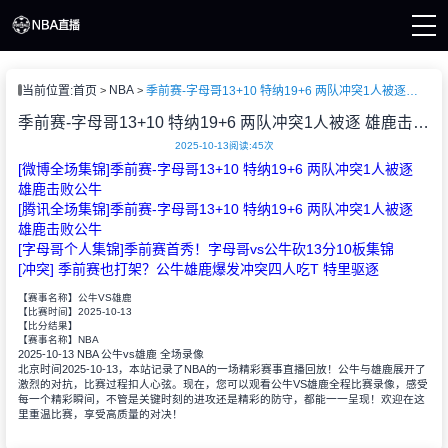
页
NBA
当前位置:
首页
季前赛-字母哥13+10 特纳19+6 两队冲突1人被逐 雄鹿击败公牛
A直播
直播
季前赛-字母哥13+10 特纳19+6 两队冲突1人被逐 雄鹿击败公牛
直播
2025-10-13
阅读:
45次
A新闻
[微博全场集锦]季前赛-字母哥13+10 特纳19+6 两队冲突1人被逐
A录像
雄鹿击败公牛
[腾讯全场集锦]季前赛-字母哥13+10 特纳19+6 两队冲突1人被逐
雄鹿击败公牛
[字母哥个人集锦]季前赛首秀！字母哥vs公牛砍13分10板集锦
[冲突] 季前赛也打架？公牛雄鹿爆发冲突四人吃T 特里驱逐
【赛事名称】
公牛VS雄鹿
2025-10-13
【比赛时间】
【比分结果】
NBA
【赛事名称】
2025-10-13 NBA 公牛vs雄鹿 全场录像
北京时间2025-10-13，本站记录了NBA的一场精彩赛事直播回放！公牛与雄鹿展开了
激烈的对抗，比赛过程扣人心弦。现在，您可以观看公牛VS雄鹿全程比赛录像，感受
每一个精彩瞬间，不管是关键时刻的进攻还是精彩的防守，都能一一呈现！欢迎在这
里重温比赛，享受高质量的对决！