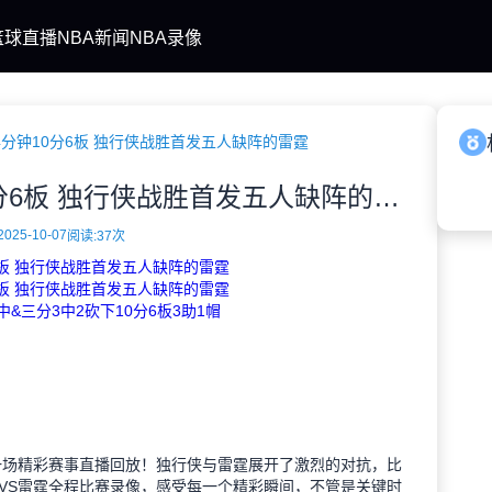
篮球直播
NBA新闻
NBA录像
4分钟10分6板 独行侠战胜首发五人缺阵的雷霆
季前赛-弗拉格14分钟10分6板 独行侠战胜首发五人缺阵的雷霆
2025-10-07
阅读:
37次
分6板 独行侠战胜首发五人缺阵的雷霆
分6板 独行侠战胜首发五人缺阵的雷霆
中&三分3中2砍下10分6板3助1帽
BA的一场精彩赛事直播回放！独行侠与雷霆展开了激烈的对抗，比
VS雷霆全程比赛录像，感受每一个精彩瞬间，不管是关键时