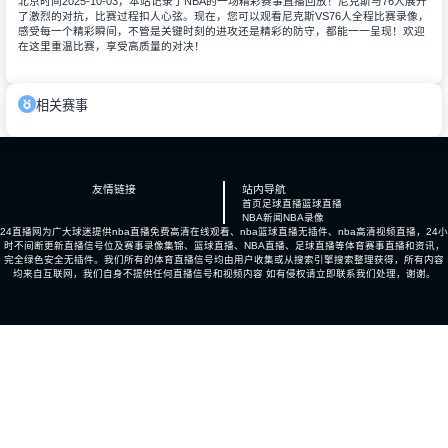
北京时间2025-10-03，本站记录了NBA的一场精彩赛事直播回放！尼克斯与76人展开
了激烈的对抗，比赛过程扣人心弦。现在，您可以观看尼克斯VS76人全程比赛录像，
感受每一个精彩瞬间，不管是关键时刻的进攻还是精彩的防守，都能一一呈现！欢迎
在这里重温比赛，享受高质量的对决！
相关赛事
友情链接
站内导航
首页
足球直播
篮球直播
NBA新闻
NBA录像
24直播网为广大球迷提供nba直播免费高清在线观看、nba篮球直播无插件、nba高清视频直播，24小
时不间断更新直播信号位及赛事录像集锦、篮球直播、NBA直播、足球直播等体育赛事直播和资讯，
完全绿色安全无插件。我们所有的体育直播信号均由用户收集或从搜索引擎搜索整理获得，所有内容
均来自互联网，我们自身不提供任何直播信号和视频内容 如有侵权请立即联系我们处理，谢谢。