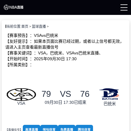
页
当前位置:
首页
篮球直播
A直播
直播
【赛事预告】：VSAvs巴统米
直播
【友好提示】：如果本页面比赛已经过期，或者以上信号都无效，
A新闻
请进入主页查看最新直播信号
A录像
【赛事关键词】：VSA，巴统米、VSAvs巴统米直播、
【开始时间】：2025年09月30日 17:30
【所属类别】：
79
VS
76
09月30日 17:30
已结束
VSA
巴统米
高清直播
咪咕体育
免费直播
腾讯体育
【直播信号】