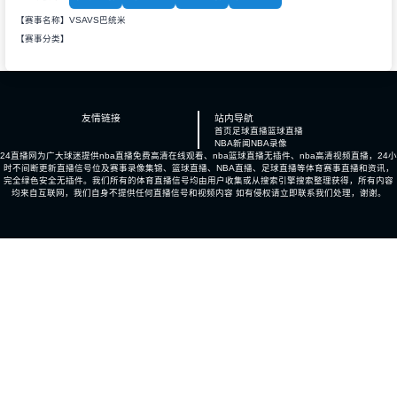
【赛事名称】VSAVS巴统米
【赛事分类】
友情链接
站内导航
首页
足球直播
篮球直播
NBA新闻
NBA录像
24直播网为广大球迷提供nba直播免费高清在线观看、nba篮球直播无插件、nba高清视频直播，24小
时不间断更新直播信号位及赛事录像集锦、篮球直播、NBA直播、足球直播等体育赛事直播和资讯，
完全绿色安全无插件。我们所有的体育直播信号均由用户收集或从搜索引擎搜索整理获得，所有内容
均来自互联网，我们自身不提供任何直播信号和视频内容 如有侵权请立即联系我们处理，谢谢。