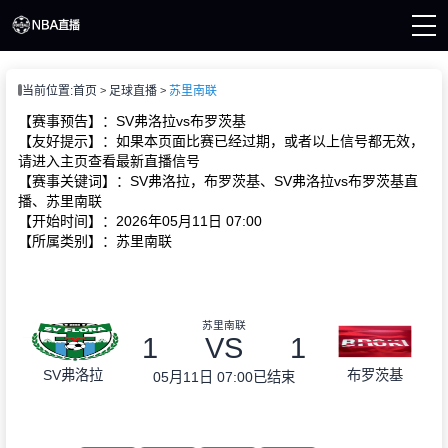
页
当前位置:
首页
足球直播
苏里南联
A直播
直播
【赛事预告】：SV弗洛拉vs布罗茨基
直播
【友好提示】：如果本页面比赛已经过期，或者以上信号都无效，
A新闻
请进入主页查看最新直播信号
A录像
【赛事关键词】：SV弗洛拉，布罗茨基、SV弗洛拉vs布罗茨基直
播、苏里南联
【开始时间】：2026年05月11日 07:00
【所属类别】：苏里南联
苏里南联
1
VS
1
SV弗洛拉
布罗茨基
05月11日 07:00
已结束