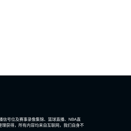
直播信号位及赛事录像集锦、篮球直播、NBA直
整理获得，所有内容均来自互联网，我们自身不