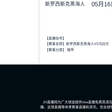
05月16
新罗西斯克黑海人
【直播信号】
【赛事名称】新罗西斯克黑海人VS乌拉尔
【赛事分类】
俄甲
24直播网为广大球迷提供nba直播免费高清
播、足球直播等体育赛事直播和资讯，完全绿