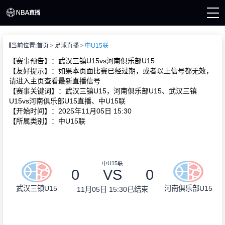
页
当前位置:
首页
足球直播
中U15联
A直播
直播
【赛事预告】：武汉三镇U15vs河南俱乐部U15
直播
【友好提示】：如果本页面比赛已经过期，或者以上信号都无效，
A新闻
请进入主页查看最新直播信号
A录像
【赛事关键词】：武汉三镇U15，河南俱乐部U15、武汉三镇
U15vs河南俱乐部U15直播、中U15联
【开始时间】：2025年11月05日 15:30
【所属类别】：中U15联
中U15联
0
VS
0
武汉三镇U15
河南俱乐部U15
11月05日 15:30
已结束