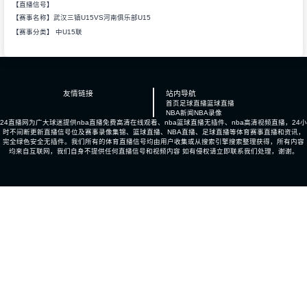
【直播信号】
【赛事名称】武汉三镇U15VS河南俱乐部U15
【赛事分类】
中U15联
友情链接
站内导航
首页
足球直播
篮球直播
NBA新闻
NBA录像
24直播网为广大球迷提供nba直播免费高清在线观看、nba篮球直播无插件、nba高清视频直播，24小
时不间断更新直播信号位及赛事录像集锦、篮球直播、NBA直播、足球直播等体育赛事直播和资讯，
完全绿色安全无插件。我们所有的体育直播信号均由用户收集或从搜索引擎搜索整理获得，所有内容
均来自互联网，我们自身不提供任何直播信号和视频内容 如有侵权请立即联系我们处理，谢谢。