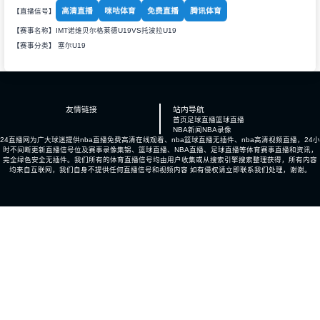
高清直播
咪咕体育
免费直播
腾讯体育
【直播信号】
【赛事名称】IMT诺维贝尔格莱德U19VS托波拉U19
【赛事分类】
塞尔U19
友情链接
站内导航
首页
足球直播
篮球直播
NBA新闻
NBA录像
24直播网为广大球迷提供nba直播免费高清在线观看、nba篮球直播无插件、nba高清视频直播，24小
时不间断更新直播信号位及赛事录像集锦、篮球直播、NBA直播、足球直播等体育赛事直播和资讯，
完全绿色安全无插件。我们所有的体育直播信号均由用户收集或从搜索引擎搜索整理获得，所有内容
均来自互联网，我们自身不提供任何直播信号和视频内容 如有侵权请立即联系我们处理，谢谢。