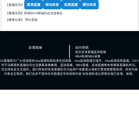
高清直播
咪咕体育
免费直播
腾讯体育
【直播信号】
【赛事名称】萨纳科VS穆福利拉流浪者队
【赛事分类】
赞比亚超
友情链接
站内导航
首页
足球直播
篮球直播
NBA新闻
NBA录像
24直播网为广大球迷提供nba直播免费高清在线观看、nba篮球直播无插件、nba高清视频直播，24小
时不间断更新直播信号位及赛事录像集锦、篮球直播、NBA直播、足球直播等体育赛事直播和资讯，
完全绿色安全无插件。我们所有的体育直播信号均由用户收集或从搜索引擎搜索整理获得，所有内容
均来自互联网，我们自身不提供任何直播信号和视频内容 如有侵权请立即联系我们处理，谢谢。