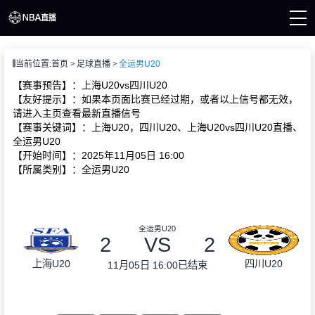
页
当前位置:
首页
足球直播
全运男U20
A直播
直播
【赛事预告】：上海U20vs四川U20
直播
【友好提示】：如果本页面比赛已经过期，或者以上信号都无效，
A新闻
请进入主页查看最新直播信号
A录像
【赛事关键词】：上海U20，四川U20、上海U20vs四川U20直播、
全运男U20
【开始时间】：2025年11月05日 16:00
【所属类别】：全运男U20
全运男U20
2
VS
2
上海U20
四川U20
11月05日 16:00
已结束