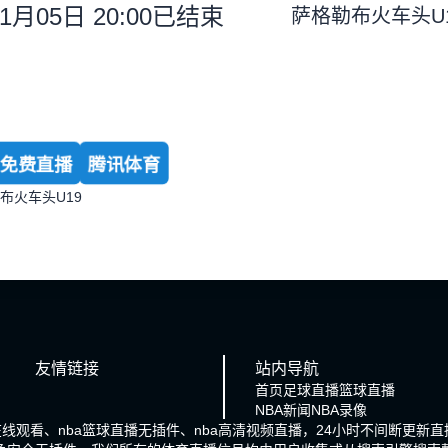
1月05日 20:00
已结束
萨格勒布火车头U
免费直播
腾讯体育
布火车头U19
友情链接
站内导航
首页
足球直播
篮球直播
NBA新闻
NBA录像
在线观看、nba篮球直播无插件、nba高清视频直播，24小时不间断更新