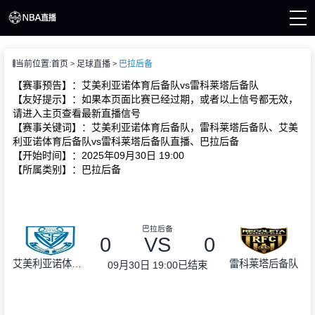
页
当前位置:
首页
足球直播
巴拉后备
A直播
直播
【赛事预告】：艾美利亚诺体育后备队vs雷科莱塔后备队
直播
【友好提示】：如果本页面比赛已经过期，或者以上信号都无效，
A新闻
请进入主页查看最新直播信号
A录像
【赛事关键词】：艾美利亚诺体育后备队，雷科莱塔后备队、艾美
利亚诺体育后备队vs雷科莱塔后备队直播、巴拉后备
【开始时间】：2025年09月30日 19:00
【所属类别】：巴拉后备
巴拉后备
0
VS
0
艾美利亚诺体育后备队
雷科莱塔后备队
09月30日 19:00
已结束