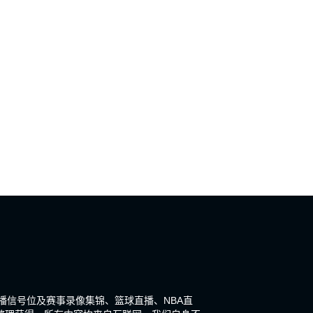
直播信号位及赛事录像集锦、篮球直播、NBA直