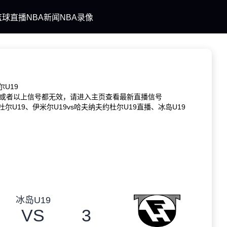
篮球直播
NBA新闻
NBA录像
U19
或者以上信号都无效，请进入主页查看最新直播信号
尔U19、伊米尔U19vs哈夫纳夫约杜尔U19直播、冰岛U19
冰岛U19
VS
3