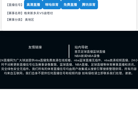
高清直播
咪咕体育
免费直播
腾讯体育
【直播信号】
【赛事名称】格来斯多夫VS迪塔切
【赛事分类】
奥地区
友情链接
站内导航
首页
足球直播
篮球直播
NBA新闻
NBA录像
24直播网为广大球迷提供nba直播免费高清在线观看、nba篮球直播无插件、nba高清视频直播，24小
时不间断更新直播信号位及赛事录像集锦、篮球直播、NBA直播、足球直播等体育赛事直播和资讯，
完全绿色安全无插件。我们所有的体育直播信号均由用户收集或从搜索引擎搜索整理获得，所有内容
均来自互联网，我们自身不提供任何直播信号和视频内容 如有侵权请立即联系我们处理，谢谢。