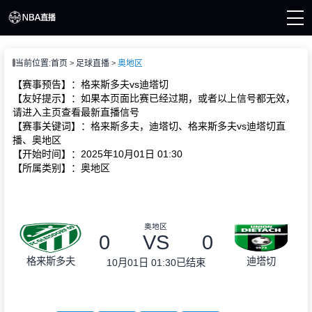
页
当前位置:
首页
足球直播
奥地区
A直播
直播
【赛事预告】：格来斯多夫vs迪塔切
直播
【友好提示】：如果本页面比赛已经过期，或者以上信号都无效，
A新闻
请进入主页查看最新直播信号
A录像
【赛事关键词】：格来斯多夫，迪塔切、格来斯多夫vs迪塔切直
播、奥地区
【开始时间】：2025年10月01日 01:30
【所属类别】：奥地区
奥地区
0
VS
0
格来斯多夫
迪塔切
10月01日 01:30
已结束