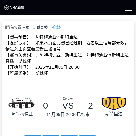
页
当前位置:
首页
足球直播
斯伐杯
A直播
直播
【赛事预告】：阿特梅迪亚vs斯特里达
直播
【友好提示】：如果本页面比赛已经过期，或者以上信号都无效，
A新闻
请进入主页查看最新直播信号
A录像
【赛事关键词】：阿特梅迪亚，斯特里达、阿特梅迪亚vs斯特里达
直播、斯伐杯
【开始时间】：2025年11月05日 20:30
【所属类别】：斯伐杯
斯伐杯
0
VS
2
阿特梅迪亚
斯特里达
11月05日 20:30
已结束