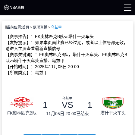
页
当前位置:
首页
足球直播
乌兹甲
A直播
直播
【赛事预告】：FK奧林匹克B队vs塔什干火车头
直播
【友好提示】：如果本页面比赛已经过期，或者以上信号都无效，
A新闻
请进入主页查看最新直播信号
A录像
【赛事关键词】：FK奧林匹克B队，塔什干火车头、FK奧林匹克B
队vs塔什干火车头直播、乌兹甲
【开始时间】：2025年11月05日 20:00
【所属类别】：乌兹甲
乌兹甲
1
VS
1
FK奧林匹克B队
塔什干火车头
11月05日 20:00
已结束