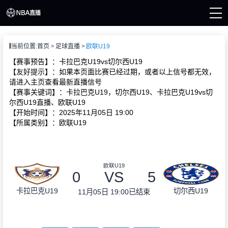
页
当前位置:
首页
足球直播
欧联U19
A直播
直播
【赛事预告】：卡拉巴克U19vs切尔西U19
直播
【友好提示】：如果本页面比赛已经过期，或者以上信号都无效，
A新闻
请进入主页查看最新直播信号
A录像
【赛事关键词】：卡拉巴克U19，切尔西U19、卡拉巴克U19vs切
尔西U19直播、欧联U19
【开始时间】：2025年11月05日 19:00
【所属类别】：欧联U19
欧联U19
0
VS
5
卡拉巴克U19
切尔西U19
11月05日 19:00
已结束