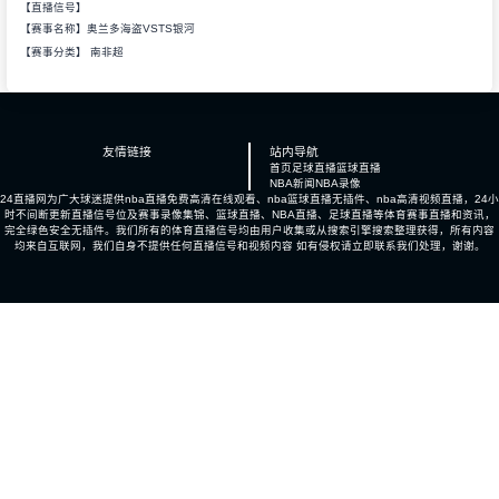
【直播信号】
【赛事名称】奥兰多海盗VSTS银河
【赛事分类】
南非超
友情链接
站内导航
首页
足球直播
篮球直播
NBA新闻
NBA录像
24直播网为广大球迷提供nba直播免费高清在线观看、nba篮球直播无插件、nba高清视频直播，24小
时不间断更新直播信号位及赛事录像集锦、篮球直播、NBA直播、足球直播等体育赛事直播和资讯，
完全绿色安全无插件。我们所有的体育直播信号均由用户收集或从搜索引擎搜索整理获得，所有内容
均来自互联网，我们自身不提供任何直播信号和视频内容 如有侵权请立即联系我们处理，谢谢。