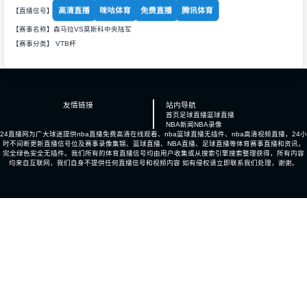
高清直播
咪咕体育
免费直播
腾讯体育
【直播信号】
【赛事名称】森马拉VS莫斯科中央陆军
【赛事分类】
VTB杯
友情链接
站内导航
首页
足球直播
篮球直播
NBA新闻
NBA录像
24直播网为广大球迷提供nba直播免费高清在线观看、nba篮球直播无插件、nba高清视频直播，24小
时不间断更新直播信号位及赛事录像集锦、篮球直播、NBA直播、足球直播等体育赛事直播和资讯，
完全绿色安全无插件。我们所有的体育直播信号均由用户收集或从搜索引擎搜索整理获得，所有内容
均来自互联网，我们自身不提供任何直播信号和视频内容 如有侵权请立即联系我们处理，谢谢。