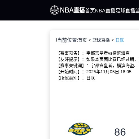
首页
NBA直播
足球直播
当前位置:
首页
篮球直播
日联
【赛事预告】：宇都宫皇者vs横滨海盗
【友好提示】：如果本页面比赛已经过期，
【赛事关键词】：宇都宫皇者，横滨海盗、
【开始时间】：2025年11月05日 18:05
【所属类别】：日联
86