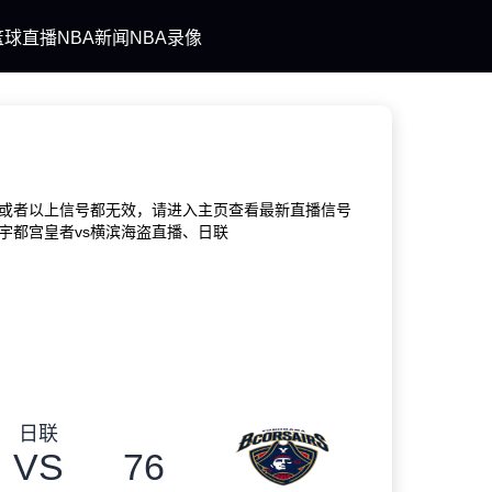
篮球直播
NBA新闻
NBA录像
或者以上信号都无效，请进入主页查看最新直播信号
宇都宫皇者vs横滨海盗直播、日联
日联
VS
76