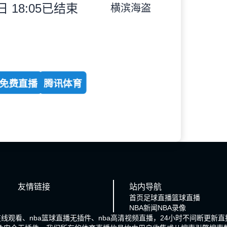
 18:05
已结束
横滨海盗
免费直播
腾讯体育
友情链接
站内导航
首页
足球直播
篮球直播
NBA新闻
NBA录像
在线观看、nba篮球直播无插件、nba高清视频直播，24小时不间断更新