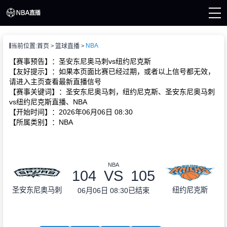
页
NBA
当前位置:
首页
篮球直播
A直播
直播
【赛事预告】：圣安东尼奥马刺vs纽约尼克斯
直播
【友好提示】：如果本页面比赛已经过期，或者以上信号都无效，
A新闻
请进入主页查看最新直播信号
A录像
【赛事关键词】：圣安东尼奥马刺，纽约尼克斯、圣安东尼奥马刺
vs纽约尼克斯直播、NBA
【开始时间】：2026年06月06日 08:30
【所属类别】：NBA
NBA
104
VS
105
圣安东尼奥马刺
纽约尼克斯
06月06日 08:30
已结束