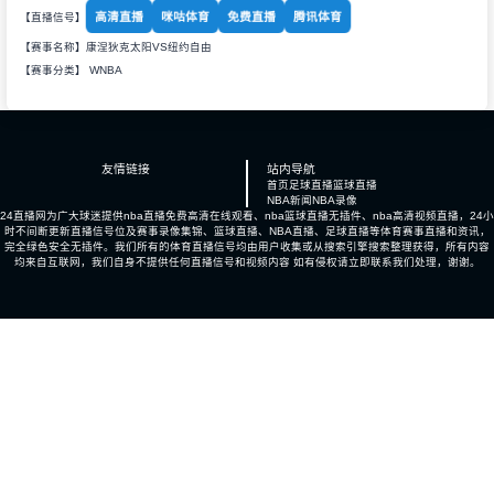
高清直播
咪咕体育
免费直播
腾讯体育
【直播信号】
【赛事名称】康涅狄克太阳VS纽约自由
【赛事分类】
WNBA
友情链接
站内导航
首页
足球直播
篮球直播
NBA新闻
NBA录像
24直播网为广大球迷提供nba直播免费高清在线观看、nba篮球直播无插件、nba高清视频直播，24小
时不间断更新直播信号位及赛事录像集锦、篮球直播、NBA直播、足球直播等体育赛事直播和资讯，
完全绿色安全无插件。我们所有的体育直播信号均由用户收集或从搜索引擎搜索整理获得，所有内容
均来自互联网，我们自身不提供任何直播信号和视频内容 如有侵权请立即联系我们处理，谢谢。