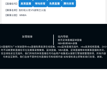
高清直播
咪咕体育
免费直播
腾讯体育
【直播信号】
【赛事名称】洛杉矶火花VS波特兰火焰
【赛事分类】
WNBA
友情链接
站内导航
首页
足球直播
篮球直播
NBA新闻
NBA录像
24直播网为广大球迷提供nba直播免费高清在线观看、nba篮球直播无插件、nba高清视频直播，24小
时不间断更新直播信号位及赛事录像集锦、篮球直播、NBA直播、足球直播等体育赛事直播和资讯，
完全绿色安全无插件。我们所有的体育直播信号均由用户收集或从搜索引擎搜索整理获得，所有内容
均来自互联网，我们自身不提供任何直播信号和视频内容 如有侵权请立即联系我们处理，谢谢。