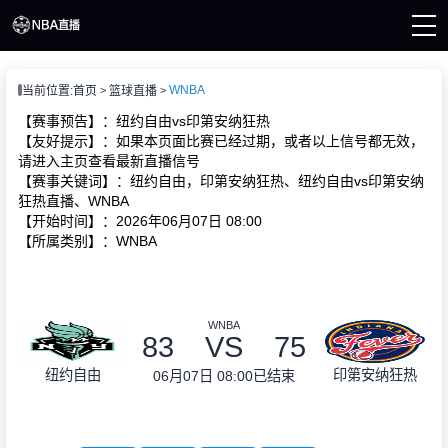
页
WNBA
当前位置:
首页
篮球直播
A直播
直播
【赛事预告】：纽约自由vs印第安纳狂热
直播
【友好提示】：如果本页面比赛已经过期，或者以上信号都无效，
A新闻
请进入主页查看最新直播信号
A录像
【赛事关键词】：纽约自由，印第安纳狂热、纽约自由vs印第安纳
狂热直播、WNBA
【开始时间】：2026年06月07日 08:00
【所属类别】：WNBA
WNBA
83
VS
75
纽约自由
印第安纳狂热
06月07日 08:00
已结束